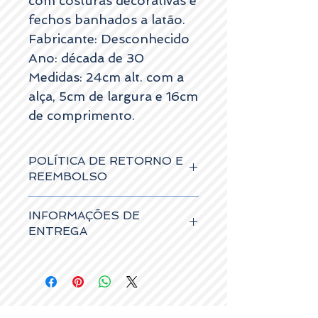
com costuras decorativas e
fechos banhados a latão.
Fabricante: Desconhecido
Ano: década de 30
Medidas: 24cm alt. com a
alça, 5cm de largura e 16cm
de comprimento.
POLÍTICA DE RETORNO E
REEMBOLSO
Os artigos podem ser devolvidos no
INFORMAÇÕES DE
prazo máximo de 15 dias úteis a contar da
data de entrega, caso não tenham
ENTREGA
sofrido danos, e receberá um cheque
vale no valor da compra, para usar num
Os artigos ao serem adquiridos no site,
período de 1 ano.
podem:
- Ser levantados gratuitamente no nosso
espaço, (com agendamento prévio);
- Ser entregues gratuitamente no