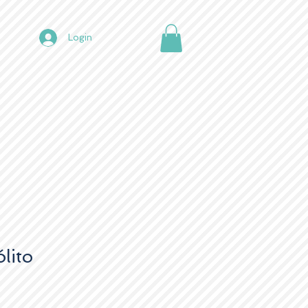
Login
lito