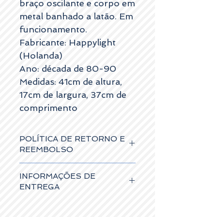
braço oscilante e corpo em
metal banhado a latão. Em
funcionamento.
Fabricante: Happylight
(Holanda)
Ano: década de 80-90
Medidas: 41cm de altura,
17cm de largura, 37cm de
comprimento
POLÍTICA DE RETORNO E
REEMBOLSO
Os artigos podem ser devolvidos no
INFORMAÇÕES DE
prazo máximo de 15 dias úteis a contar da
data de entrega, caso não tenham
ENTREGA
sofrido danos, e receberá um cheque
vale no valor da compra, para usar num
Os artigos ao serem adquiridos no site,
período de 1 ano.
podem: