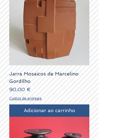
Jarra Mosaicos de Marcelino
Gordilho
Preço
90,00 €
Custos de entrega
Adicionar ao carrinho