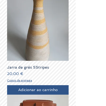
Jarra de grés 5Stripes
Preço
20,00 €
Custos de entrega
Adicionar ao carrinho