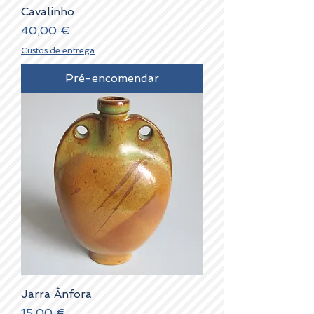
Cavalinho
Preço
40,00 €
Custos de entrega
Pré-encomendar
Jarra Ânfora
Preço
15,00 €