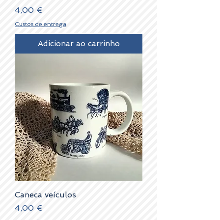
Preço
4,00 €
Custos de entrega
Adicionar ao carrinho
Caneca veículos
Preço
4,00 €