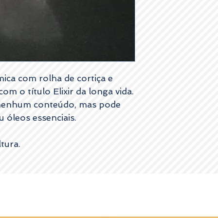
Por favor entre em con
esclarecimentos.
ica com rolha de cortiça e
om o título Elixir da longa vida.
 nenhum conteúdo, mas pode
 óleos essenciais.
tura.