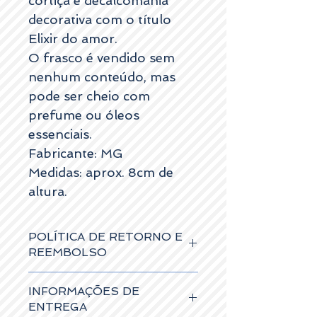
cortiça e decalcomania
decorativa com o título
Elixir do amor.
O frasco é vendido sem
nenhum conteúdo, mas
pode ser cheio com
prefume ou óleos
essenciais.
Fabricante: MG
Medidas: aprox. 8cm de
altura.
POLÍTICA DE RETORNO E
REEMBOLSO
Os artigos podem ser devolvidos no
INFORMAÇÕES DE
prazo máximo de 15 dias úteis a contar da
data de entrega, caso não tenham
ENTREGA
sofrido danos, e receberá um cheque