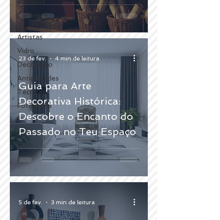
Relógios
Cerâmica
Os nossos
Artistas
Vidro
23 de fev.
4 min de leitura
Decoração
Antiguidades
Guia para Arte
Técnicas
Decorativa Histórica:
Fotografia
Descobre o Encanto do
Passado no Teu Espaço
5 de fev.
3 min de leitura