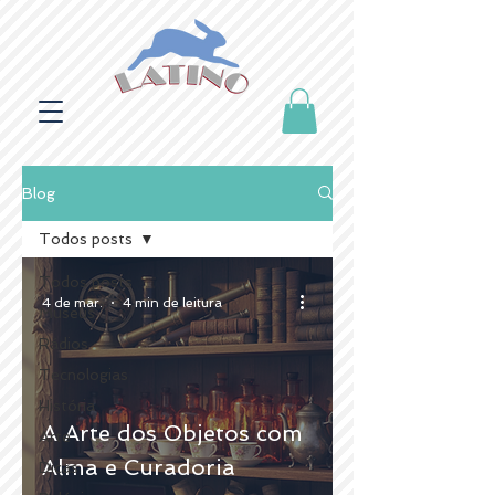
Blog
Todos posts
Todos posts
4 de mar.
4 min de leitura
Museus
Rádios
Tecnologias
História
A Arte dos Objetos com
Arte
Alma e Curadoria
Dicas