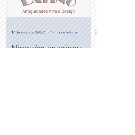
17 de dez. de 2020
1 min de leitura
Ninguém imaginou
2020 assim!
Vamos viajar ao espaço e aos anos 70 com
esta Garrett 2020 1975 foi o ano de
lançamento deste modelo, a Garrett 2020,
pela Garrett...