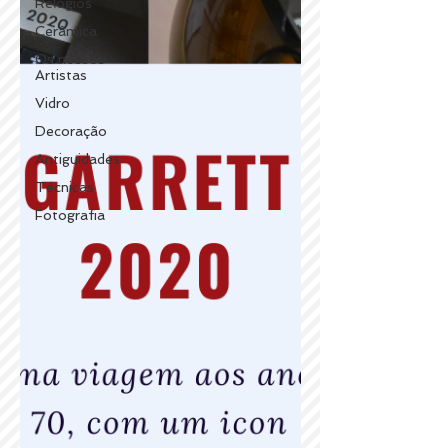
Relógios
Cerâmica
Os nossos
Artistas
Vidro
Decoração
Antiguidades
Técnicas
Fotografia