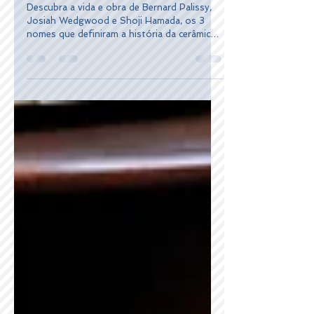
Maiores Ceramistas da
História da Arte
Descubra a vida e obra de Bernard Palissy,
Josiah Wedgwood e Shoji Hamada, os 3
nomes que definiram a história da cerâmica
mundial.