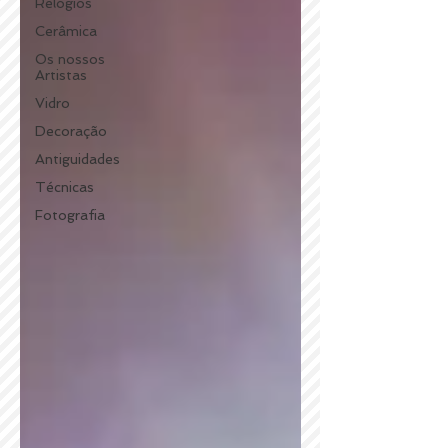
Relógios
Cerâmica
Os nossos
Artistas
Vidro
Decoração
Antiguidades
Técnicas
Fotografia