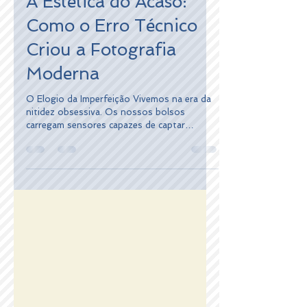
A Estética do Acaso:
Como o Erro Técnico
Criou a Fotografia
Moderna
O Elogio da Imperfeição Vivemos na era da
nitidez obsessiva. Os nossos bolsos
carregam sensores capazes de captar
detalhes invisíveis ao olho humano e
algoritmos de Inteligência Artificial que
corrigem, em milissegundos, qualquer
desfoque, ruído ou desvio de luz. Mas,
ironicamente, quanto mais perfeitas se
tornam as nossas câmaras, mais procuramos
as "falhas" do passado. Por que razão
gastamos fortunas em lentes antigas com
defeitos óticos ou aplicamos filtros que
sujam as no