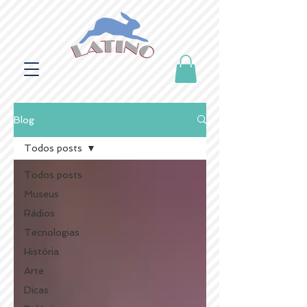
Blog
Todos posts
Todos posts
Museus
Rádios
Tecnologias
História
Arte
Dicas