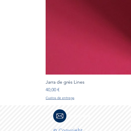
Jarra de grés Lines
Preço
40,00 €
Custos de entrega
Subscreva
© Copyright