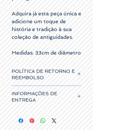
Adquira já esta peça única e
adicione um toque de
história e tradição à sua
coleção de antiguidades.
Medidas: 33cm de diâmetro
POLÍTICA DE RETORNO E
REEMBOLSO
Os artigos podem ser devolvidos no
INFORMAÇÕES DE
prazo máximo de 15 dias úteis a contar da
data de entrega, caso não tenham
ENTREGA
sofrido danos, e receberá um cheque
vale no valor da compra, para usar num
Os artigos ao serem adquiridos no site,
período de 1 ano.
podem:
- Ser levantados gratuitamente no nosso
espaço, (com agendamento prévio);