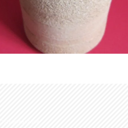
+351) 964842694