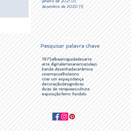
janeiro de 2021
(1)
1 post
dezembro de 2020
(1)
1 post
esculturas fotografia pintura
Pesquisar palavra chave
1975
alba
antiguidades
arte
arte digital
artesanato
azulejo
banda desenhada
cerâmica
cinema
coelholatino
criar um espaço
dança
decoração
design
dicas
dicas de terapia
escultura
exposição
ferro fundido