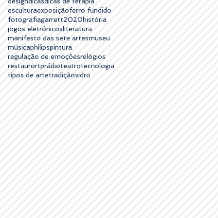
design
dicas
dicas de terapia
escultura
exposição
ferro fundido
fotografia
garrett2020
história
jogos eletrónicos
literatura
manifesto das sete artes
museu
música
philips
pintura
regulação de emoções
relógios
restauro
rtp
rádio
teatro
tecnologia
tipos de arte
tradição
vidro