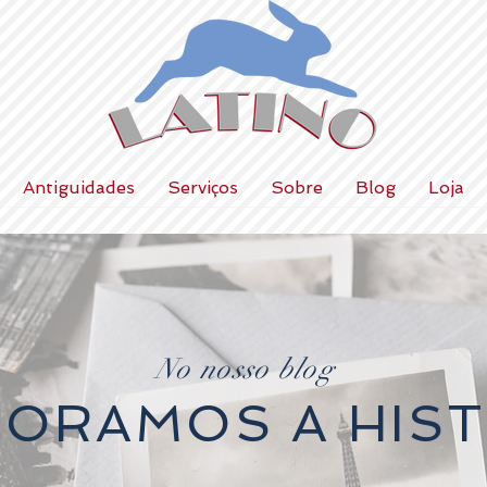
Antiguidades
Serviços
Sobre
Blog
Loja
No nosso blog
LORAMOS A HIST