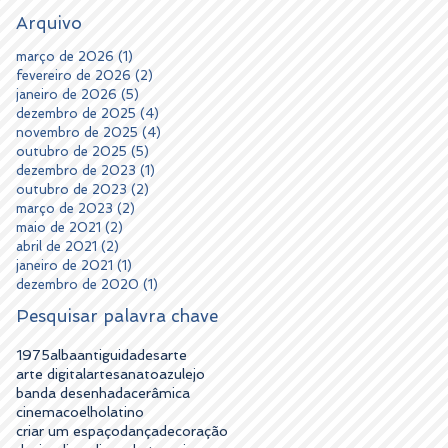
Arquivo
março de 2026
(1)
1 post
fevereiro de 2026
(2)
2 posts
janeiro de 2026
(5)
5 posts
dezembro de 2025
(4)
4 posts
novembro de 2025
(4)
4 posts
outubro de 2025
(5)
5 posts
dezembro de 2023
(1)
1 post
outubro de 2023
(2)
2 posts
março de 2023
(2)
2 posts
maio de 2021
(2)
2 posts
abril de 2021
(2)
2 posts
janeiro de 2021
(1)
1 post
dezembro de 2020
(1)
1 post
Pesquisar palavra chave
1975
alba
antiguidades
arte
arte digital
artesanato
azulejo
banda desenhada
cerâmica
cinema
coelholatino
criar um espaço
dança
decoração